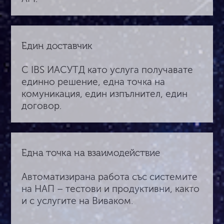
Един доставчик
С IBS ИАСУТД като услуга получавате
единно решение, една точка на
комуникация, един изпълнител, един
договор.
Една точка на взаимодействие
Автоматизирана работа със системите
на НАП – тестови и продуктивни, както
и с услугите на Виваком.